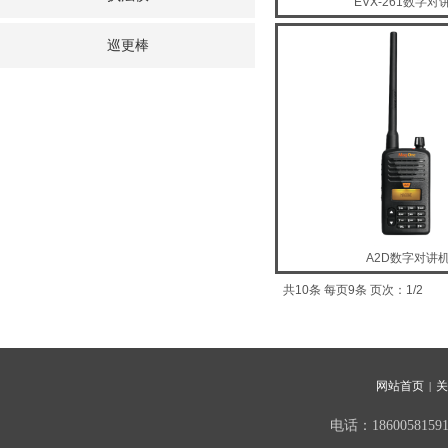
EVX-261数字对
巡更棒
A2D数字对讲
共10条 每页9条 页次：1/2
网站首页
关
|
电话：18600581